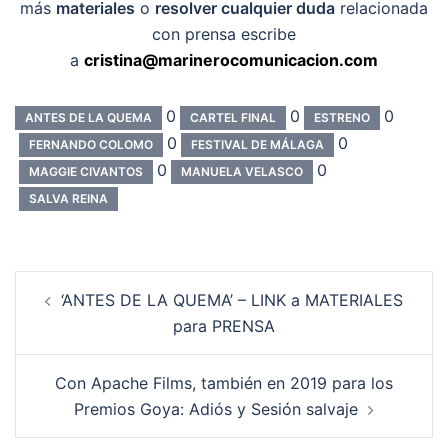
más
materiales
o
resolver cualquier duda
relacionada
con prensa escribe
a
cristina@marinerocomunicacion.com
0
0
0
ANTES DE LA QUEMA
CARTEL FINAL
ESTRENO
0
0
FERNANDO COLOMO
FESTIVAL DE MÁLAGA
0
0
MAGGIE CIVANTOS
MANUELA VELASCO
SALVA REINA
Navegación
‘ANTES DE LA QUEMA’ – LINK a MATERIALES
de
para PRENSA
entradas
Con Apache Films, también en 2019 para los
Premios Goya: Adiós y Sesión salvaje