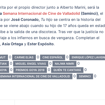
rita por el propio director junto a Alberto Marini, será la
la
Semana Internacional de Cine de Valladolid
(Seminci)
, el
da por
José Coronado,
Tu hijo
se centra en la historia del
e se viene abajo cuando su hijo de 17 años queda en esta
be a la salida de una discoteca. Tras ver que la justicia no
viaje a los infiernos en busca de venganza. Completan el
,
Asia Ortega
y
Ester Expósito
.
0
0
0
MUT
CARME ELÍAS
CINE ESPAÑOL
ENRIQUE LÓPEZ LAVIGN
0
0
0
STIAN
MIGUEL ÁNGEL VIVAS
NAJWA NIMRI
0
0
0
GOYA
PREMIOS GOYA 2019
QUIÉN TE CANTARÁ
0
0
SEMANA INTERNACIONAL DE CINE DE VALLADOLID
SEMINCI