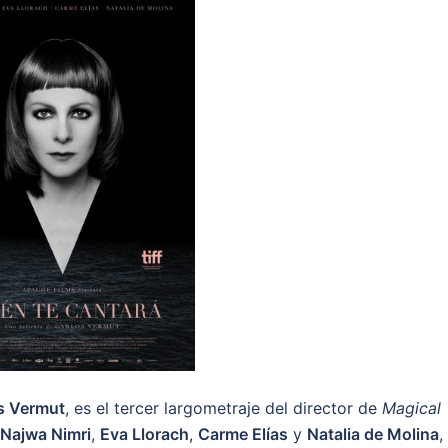
s Vermut
, es el
tercer largometraje del director de
Magical
Najwa Nimri
,
E
va Llorach
,
Carme Elías
y
Natalia de Molina
,