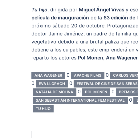
Tu hijo
, dirigida por
Miguel Ángel Vivas
y esc
película de inauguración
de la
63 edición de 
próximo sábado 20 de octubre. Protagoniza
doctor
Jaime Jiménez, un padre de familia qu
vegetativo debido a una brutal paliza que reci
detiene a los culpables, este emprenderá un 
reparto
los actores
Pol Monen
,
Ana Wagener
0
0
ANA WAGENER
APACHE FILMS
CARLOS VER
0
0
EVA LLORACH
FESTIVAL DE CINE DE SAN SEBA
0
0
NATALIA DE MOLINA
POL MONEN
PREMIOS 
0
SAN SEBASTIÁN INTERNATIONAL FILM FESTIVAL
TU HIJO